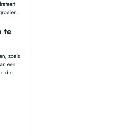
rateert
groeien.
 te
en, zoals
van een
jd die