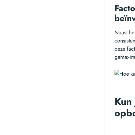
Facto
beïn
Naast het
consisten
deze fac
gemaxima
Kun 
opb