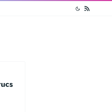
RSS
rucs