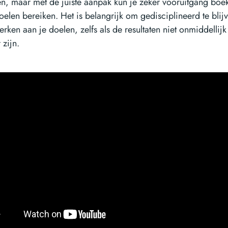
, maar met de juiste aanpak kun je zeker vooruitgang boek
oelen bereiken. Het is belangrijk om gedisciplineerd te blij
erken aan je doelen, zelfs als de resultaten niet onmiddellijk
 zijn.