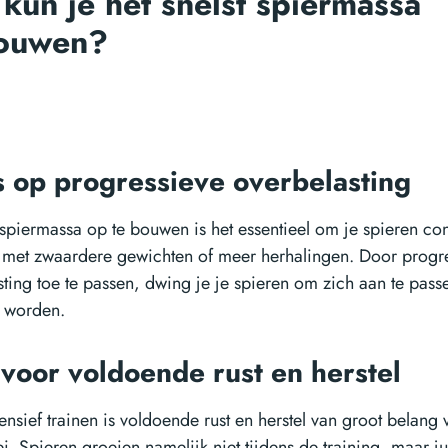
kun je het snelst spiermassa
ouwen?
s op progressieve overbelasting
spiermassa op te bouwen is het essentieel om je spieren con
 met zwaardere gewichten of meer herhalingen. Door progr
sting toe te passen, dwing je je spieren om zich aan te pass
e worden.
voor voldoende rust en herstel
ensief trainen is voldoende rust en herstel van groot belang 
i. Spieren groeien namelijk niet tijdens de training, maar ju