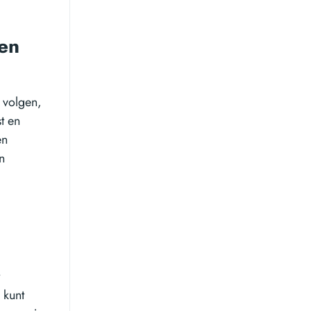
den
 volgen,
t en
en
n
t
 kunt