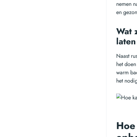
nemen na
en gezon
Wat z
laten
Naast rus
het doen
warm bad
het nodig
Hoe 