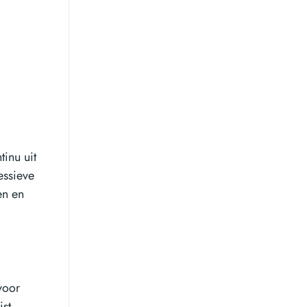
tinu uit
essieve
en en
voor
ist