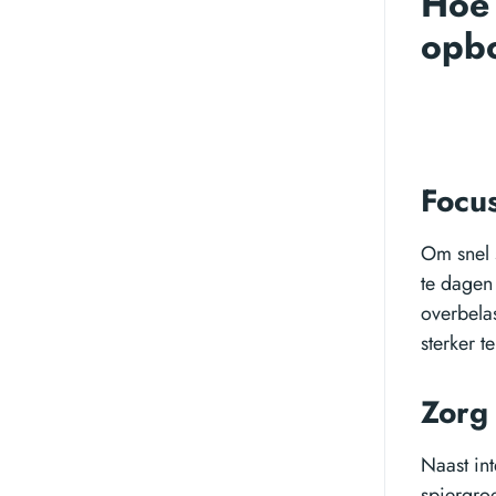
Hoe 
opb
Focu
Om snel 
te dagen
overbela
sterker t
Zorg 
Naast int
spiergroe