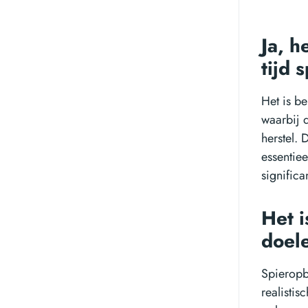
Ja, h
tijd 
Het is b
waarbij 
herstel.
essentie
signific
Het i
doele
Spieropbo
realisti